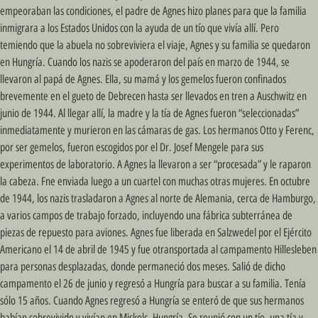
empeoraban las condiciones, el padre de Agnes hizo planes para que la familia
inmigrara a los Estados Unidos con la ayuda de un tío que vivía allí. Pero
temiendo que la abuela no sobreviviera el viaje, Agnes y su familia se quedaron
en Hungría. Cuando los nazis se apoderaron del país en marzo de 1944, se
llevaron al papá de Agnes. Ella, su mamá y los gemelos fueron confinados
brevemente en el gueto de Debrecen hasta ser llevados en tren a Auschwitz en
junio de 1944. Al llegar allí, la madre y la tía de Agnes fueron “seleccionadas”
inmediatamente y murieron en las cámaras de gas. Los hermanos Otto y Ferenc,
por ser gemelos, fueron escogidos por el Dr. Josef Mengele para sus
experimentos de laboratorio. A Agnes la llevaron a ser “procesada” y le raparon
la cabeza. Fne enviada luego a un cuartel con muchas otras mujeres. En octubre
de 1944, los nazis trasladaron a Agnes al norte de Alemania, cerca de Hamburgo,
a varios campos de trabajo forzado, incluyendo una fábrica subterránea de
piezas de repuesto para aviones. Agnes fue liberada en Salzwedel por el Ejército
Americano el 14 de abril de 1945 y fue otransportada al campamento Hillesleben
para personas desplazadas, donde permaneció dos meses. Salió de dicho
campamento el 26 de junio y regresó a Hungría para buscar a su familia. Tenía
sólo 15 años. Cuando Agnes regresó a Hungría se enteró de que sus hermanos
habían sobrevivido y vivían en Miskolc, Hungría. Se reunió con un tío, una tía y