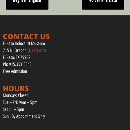
Begin in English
Volver a la Lista
CONTACT US
El Paso Holocaust Museum
715 N. Oregon
(Directions)
El Paso, TX 79902
Ph: 915.351.0048
Free Admission
HOURS
Monday: Closed
Tue – Fri: 9am – 5pm
Sat : 1 – 5pm
Sun : By Appointment Only