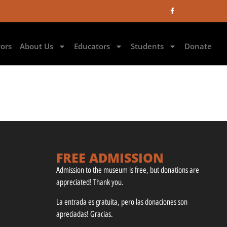
vors
About Us
Educators
Students
Donate
FREE ADMISSION
Admission to the museum is free, but donations are
appreciated! Thank you.
La entrada es gratuita, pero las donaciones son
apreciadas! Gracias.