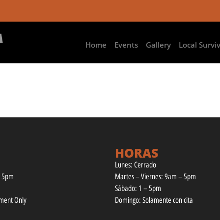
Home
Events
Gallery
Local Survi
HORAS
Lunes: Cerrado
– 5pm
Martes – Viernes: 9am – 5pm
Sábado: 1 – 5pm
tment Only
Domingo: Solamente con cita