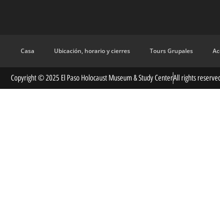
Casa
Ubicación, horario y cierres
Tours Grupales
Ac
Copyright © 2025 El Paso Holocaust Museum & Study Center
All rights reserve