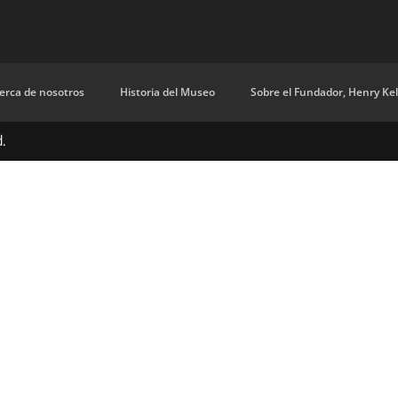
erca de nosotros
Historia del Museo
Sobre el Fundador, Henry Ke
d.