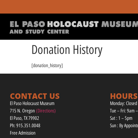
Donation History
[donation_history]
CONTACT US
HOURS
El Paso Holocaust Museum
Monday: Closed
715 N. Oregon
(Directions)
Tue – Fri: 9am 
El Paso, TX 79902
Sat : 1 – 5pm
Ph: 915.351.0048
Sun : By Appoin
Free Admission