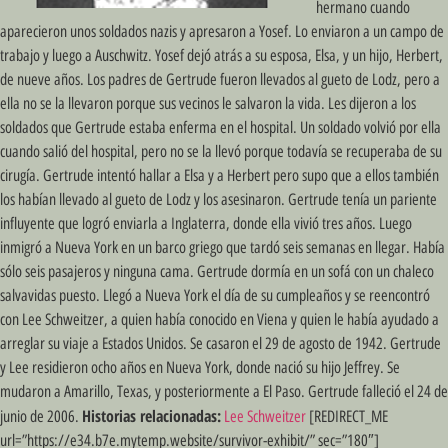
hermano cuando
aparecieron unos soldados nazis y apresaron a Yosef. Lo enviaron a un campo de
trabajo y luego a Auschwitz. Yosef dejó atrás a su esposa, Elsa, y un hijo, Herbert,
de nueve años. Los padres de Gertrude fueron llevados al gueto de Lodz, pero a
ella no se la llevaron porque sus vecinos le salvaron la vida. Les dijeron a los
soldados que Gertrude estaba enferma en el hospital. Un soldado volvió por ella
cuando salió del hospital, pero no se la llevó porque todavía se recuperaba de su
cirugía. Gertrude intentó hallar a Elsa y a Herbert pero supo que a ellos también
los habían llevado al gueto de Lodz y los asesinaron. Gertrude tenía un pariente
influyente que logró enviarla a Inglaterra, donde ella vivió tres años. Luego
inmigró a Nueva York en un barco griego que tardó seis semanas en llegar. Había
sólo seis pasajeros y ninguna cama. Gertrude dormía en un sofá con un chaleco
salvavidas puesto. Llegó a Nueva York el día de su cumpleaños y se reencontró
con Lee Schweitzer, a quien había conocido en Viena y quien le había ayudado a
arreglar su viaje a Estados Unidos. Se casaron el 29 de agosto de 1942. Gertrude
y Lee residieron ocho años en Nueva York, donde nació su hijo Jeffrey. Se
mudaron a Amarillo, Texas, y posteriormente a El Paso. Gertrude falleció el 24 de
Historias relacionadas:
junio de 2006.
Lee Schweitzer
[REDIRECT_ME
url=”https://e34.b7e.mytemp.website/survivor-exhibit/” sec=”180″]